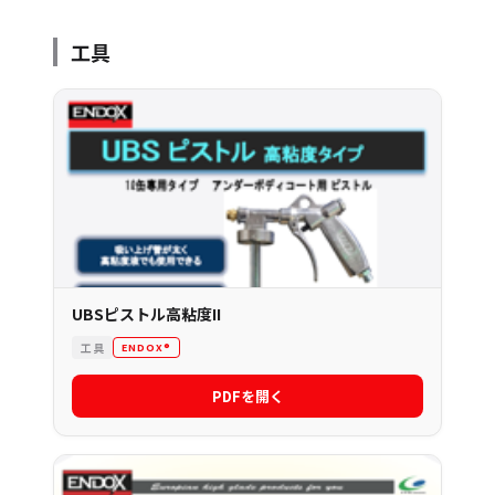
工具
UBSピストル高粘度II
工具
ENDOX®
PDFを開く