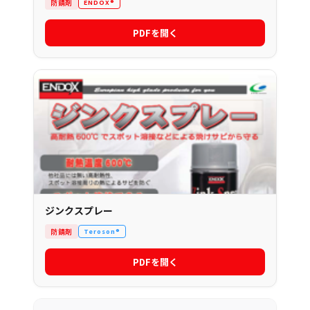
防錆剤
ENDOX®
PDFを開く
ジンクスプレー
防錆剤
Teroson®
PDFを開く