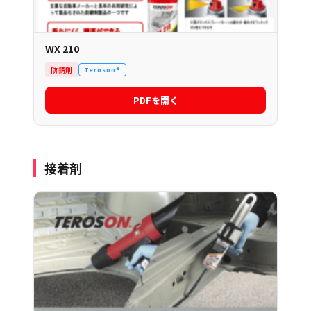
WX 210
防錆剤
Teroson®
PDFを開く
接着剤