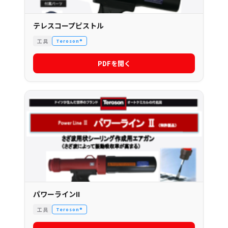
テレスコープピストル
工具
Teroson®
PDFを開く
パワーラインII
工具
Teroson®