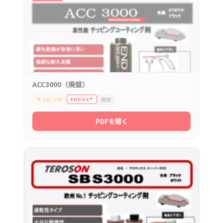
ACC3000（廃盤）
チッピング
廃盤
ENDOX®
PDFを開く