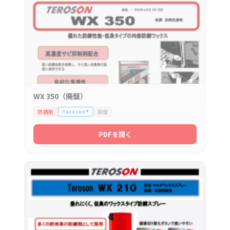
WX 350（廃盤）
防錆剤
廃盤
Teroson®
PDFを開く