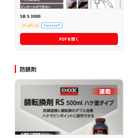
SB S 3000
チッピング
Teroson®
PDFを開く
防錆剤