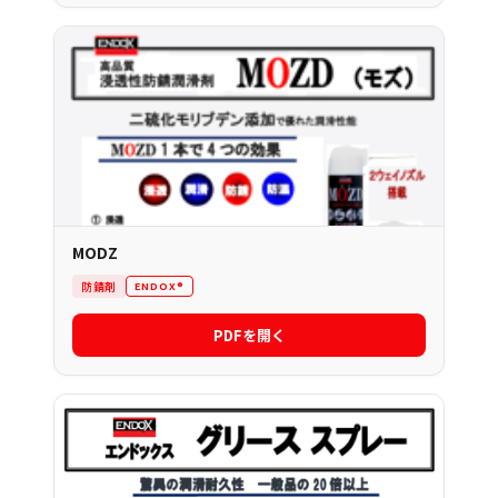
MODZ
防錆剤
ENDOX®
PDFを開く