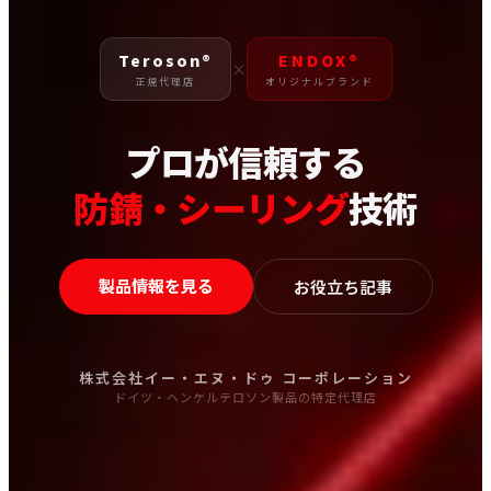
Teroson®
ENDOX®
×
正規代理店
オリジナルブランド
プロが信頼する
防錆・シーリング
技術
製品情報を見る
お役立ち記事
株式会社イー・エヌ・ドゥ コーポレーション
ドイツ・ヘンケルテロソン製品の特定代理店