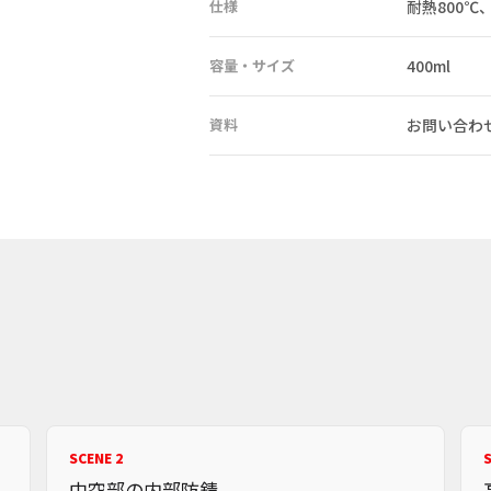
仕様
耐熱800℃、
容量・サイズ
400ml
資料
お問い合わ
SCENE 2
S
中空部の内部防錆