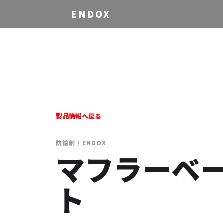
ENDOX
製品情報へ戻る
防錆剤 / ENDOX
マフラーベ
ト