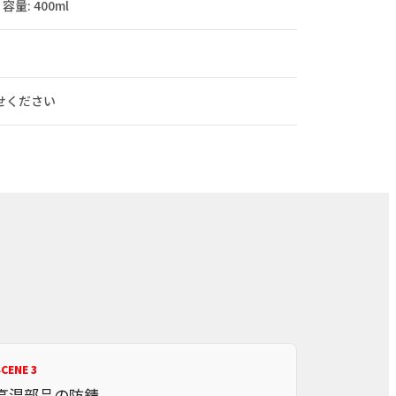
容量: 400ml
せください
CENE 3
高温部品の防錆