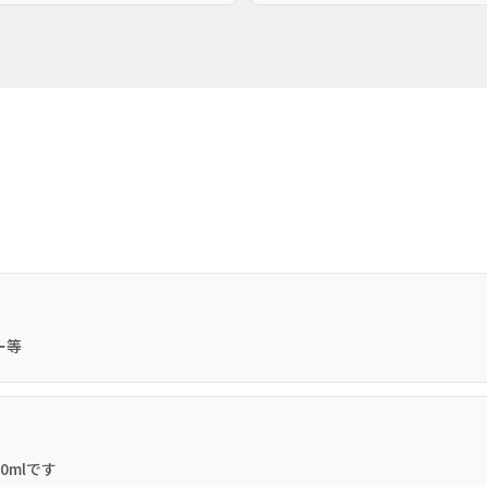
ー等
0mlです