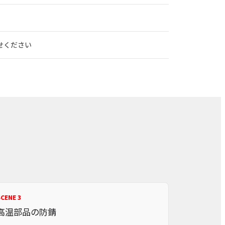
せください
CENE 3
高温部品の防錆