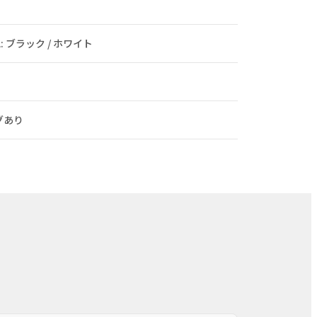
色: ブラック / ホワイト
グあり