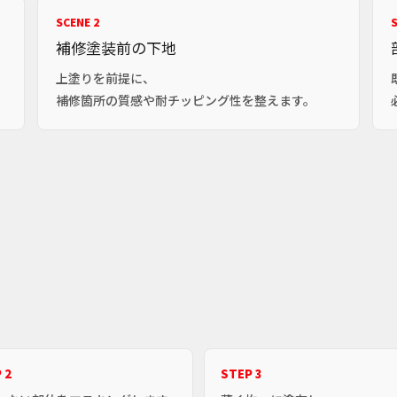
SCENE 2
S
補修塗装前の下地
、
上塗りを前提に、
補修箇所の質感や耐チッピング性を整えます。
 2
STEP 3