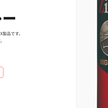
レー
X製品です。
す。