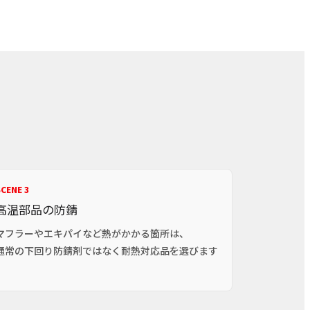
CENE 3
高温部品の防錆
マフラーやエキパイなど熱がかかる箇所は、
通常の下回り防錆剤ではなく耐熱対応品を選びます
。